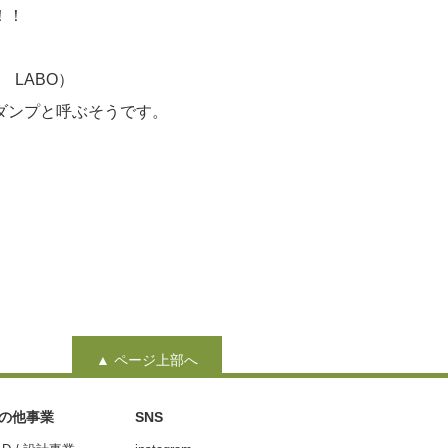
！！
K LABO）
ダンプと呼ぶそうです。
▲ ページ上部へ
の他事業
SNS