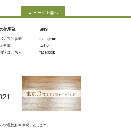
▲ ページ上部へ
の他事業
SNS
AD / 設計事業
instagram
促事業
twitter
相談はこちら
facebook
021
の“理想形”を実現いたします。