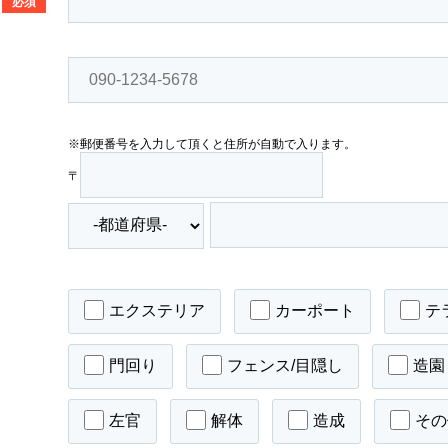
必須
※郵便番号を入力して頂くと住所が自動で入ります。
〒
エクステリア
カーポート
テ
門回り
フェンス/目隠し
造園
左官
解体
造成
その