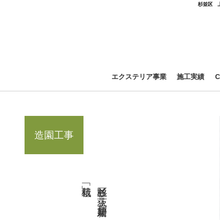
杉並区 
エクステリア事業
施工実績
造園工事
杉並区 上荻 新築戸建