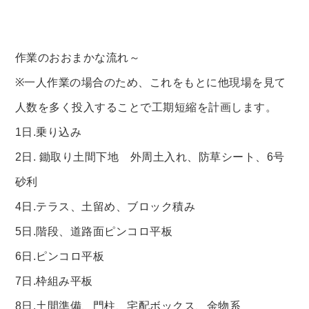
作業のおおまかな流れ～​​​​
※一人作業の場合のため、これをもとに他現場を見て
人数を多く投入することで工期短縮を計画します。
1日.乗り込み
2日. 鋤取り土間下地 外周土入れ、防草シート、6号
砂利
4日.テラス、土留め、ブロック積み
5日.階段、道路面ピンコロ平板
6日.ピンコロ平板
7日.枠組み平板
8日.土間準備、門柱、宅配ボックス、金物系