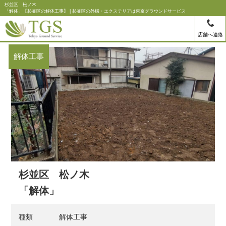
杉並区 松ノ木
「解体」【杉並区の解体工事】 | 杉並区の外構・エクステリアは東京グラウンドサービス
店舗へ連絡
解体工事
杉並区 松ノ木
「解体」
種類
解体工事